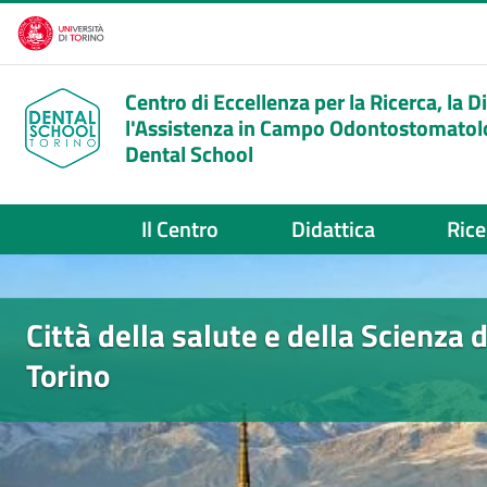
Salta al contenuto principale
Centro di Eccellenza per la Ricerca, la D
l'Assistenza in Campo Odontostomatol
Dental School
Il Centro
Didattica
Rice
HOME PAGE
Salta lo slider
Città della salute e della Scienza d
Torino