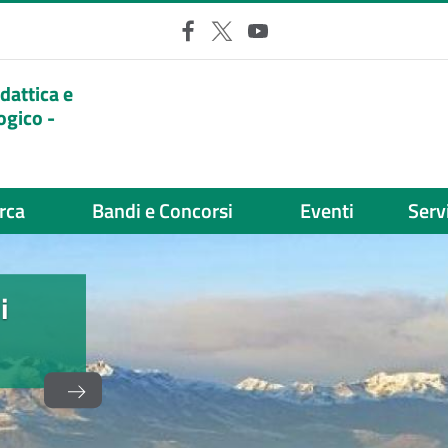
Facebook
X
YouTube
idattica e
ogico -
rca
Bandi e Concorsi
Eventi
Servi
i