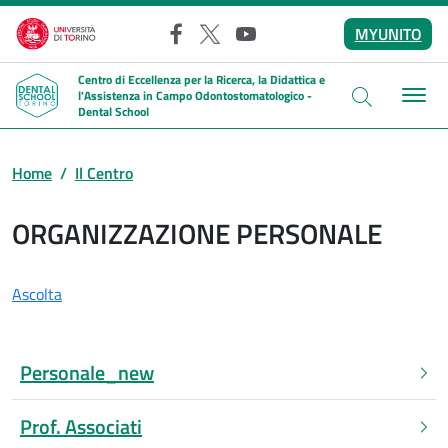
Salta al contenuto principale
MYUNITO
Facebook
X
YouTube
Centro di Eccellenza per la Ricerca, la Didattica e
l'Assistenza in Campo Odontostomatologico -
Dental School
Home
Il Centro
ORGANIZZAZIONE PERSONALE
Ascolta
Personale_new
Prof. Associati