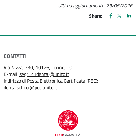
Ultimo aggiornamento:
29/06/2026
FACEBOOK
(apre una nu
X
(apre un
LIN
(ap
Share:
CONTATTI
Via Nizza, 230, 10126, Torino, TO
E-mail:
segr_cirdental@unito.it
Indirizzo di Posta Elettronica Certificata (PEC):
dentalschool@pec.unito.it