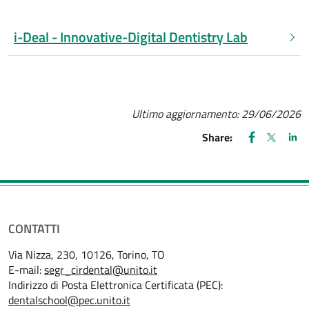
i-Deal - Innovative-Digital Dentistry Lab
Ultimo aggiornamento:
29/06/2026
FACEBOOK
(apre una nu
X
(apre un
LIN
(ap
Share:
CONTATTI
Via Nizza, 230, 10126, Torino, TO
E-mail:
segr_cirdental@unito.it
Indirizzo di Posta Elettronica Certificata (PEC):
dentalschool@pec.unito.it